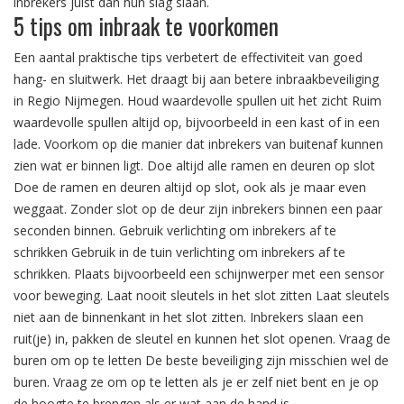
inbrekers juist dan hun slag slaan.
5 tips om inbraak te voorkomen
Een aantal praktische tips verbetert de effectiviteit van goed
hang- en sluitwerk. Het draagt bij aan betere inbraakbeveiliging
in Regio Nijmegen. Houd waardevolle spullen uit het zicht Ruim
waardevolle spullen altijd op, bijvoorbeeld in een kast of in een
lade. Voorkom op die manier dat inbrekers van buitenaf kunnen
zien wat er binnen ligt. Doe altijd alle ramen en deuren op slot
Doe de ramen en deuren altijd op slot, ook als je maar even
weggaat. Zonder slot op de deur zijn inbrekers binnen een paar
seconden binnen. Gebruik verlichting om inbrekers af te
schrikken Gebruik in de tuin verlichting om inbrekers af te
schrikken. Plaats bijvoorbeeld een schijnwerper met een sensor
voor beweging. Laat nooit sleutels in het slot zitten Laat sleutels
niet aan de binnenkant in het slot zitten. Inbrekers slaan een
ruit(je) in, pakken de sleutel en kunnen het slot openen. Vraag de
buren om op te letten De beste beveiliging zijn misschien wel de
buren. Vraag ze om op te letten als je er zelf niet bent en je op
de hoogte te brengen als er wat aan de hand is.