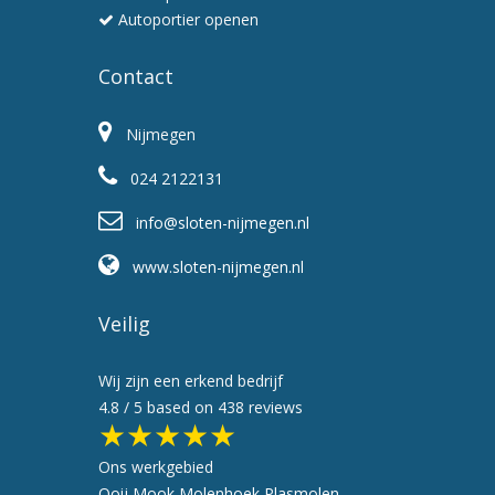
Autoportier openen
Contact
Nijmegen
024 2122131
info@sloten-nijmegen.nl
www.sloten-nijmegen.nl
Veilig
Wij zijn een erkend bedrijf
4.8
/ 5 based on
438
reviews
★★★★★
Ons werkgebied
Ooij
Mook
Molenhoek
Plasmolen