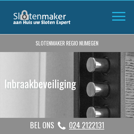
SLOTENMAKER REGIO NIJMEGEN
Inbraakbeveiliging
BEL ONS
024 2122131