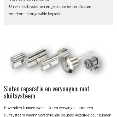
Unieke sluitsystemen en gecodeerde certificaten
voorkomen ongewilde kopieën.
Sloten reparatie en vervangen: met
sluitsysteem
Bovendien kunnen we de sloten vervangen door een
sluitsysteem waarin verschillende sleutels dezelfde deur kunnen