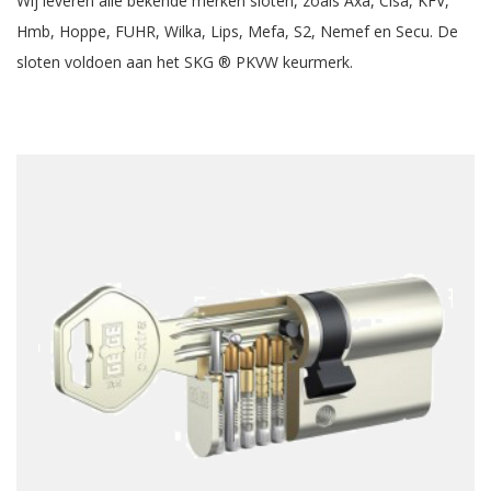
Wij leveren alle bekende merken sloten, zoals Axa, Cisa, KFV,
Hmb, Hoppe, FUHR, Wilka, Lips, Mefa, S2, Nemef en Secu. De
sloten voldoen aan het SKG ® PKVW keurmerk.