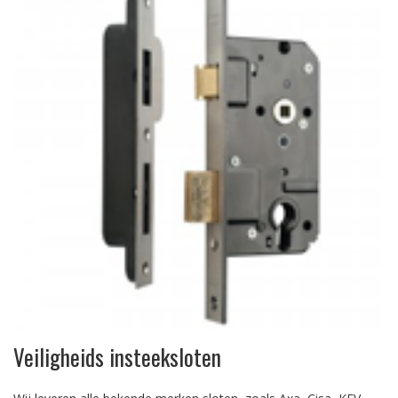
Veiligheids insteeksloten