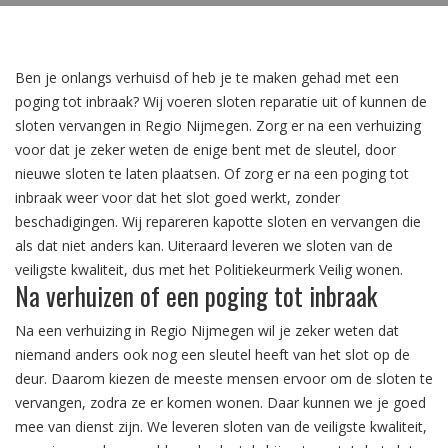
Ben je onlangs verhuisd of heb je te maken gehad met een
poging tot inbraak? Wij voeren sloten reparatie uit of kunnen de
sloten vervangen in Regio Nijmegen. Zorg er na een verhuizing
voor dat je zeker weten de enige bent met de sleutel, door
nieuwe sloten te laten plaatsen. Of zorg er na een poging tot
inbraak weer voor dat het slot goed werkt, zonder
beschadigingen. Wij repareren kapotte sloten en vervangen die
als dat niet anders kan. Uiteraard leveren we sloten van de
veiligste kwaliteit, dus met het Politiekeurmerk Veilig wonen.
Na verhuizen of een poging tot inbraak
Na een verhuizing in Regio Nijmegen wil je zeker weten dat
niemand anders ook nog een sleutel heeft van het slot op de
deur. Daarom kiezen de meeste mensen ervoor om de sloten te
vervangen, zodra ze er komen wonen. Daar kunnen we je goed
mee van dienst zijn. We leveren sloten van de veiligste kwaliteit,