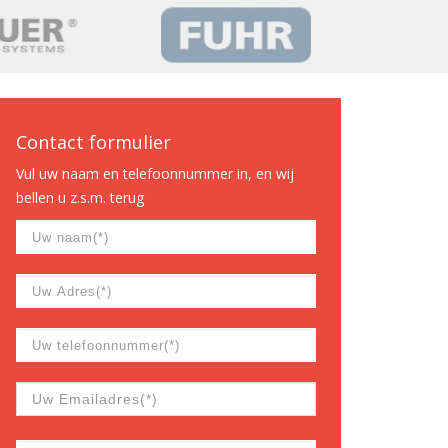
Contact formulier
Vul uw naam en telefoonnummer in, en wij
bellen u z.s.m. terug