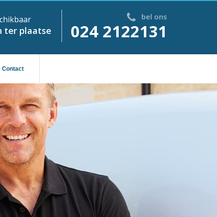
bel ons
chikbaar
024 2122131
 ter plaatse
Contact